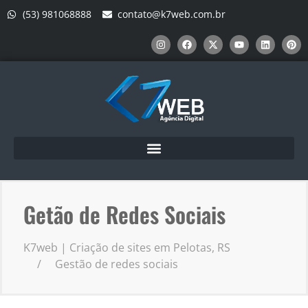
(53) 981068888
contato@k7web.com.br
Getão de Redes Sociais
K7web | Criação de sites em Pelotas, RS
Gestão de redes sociais