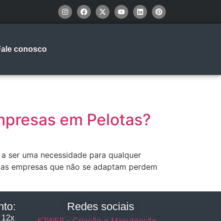
Fale conosco
mpresas em Pelotas?
 a ser uma necessidade para qualquer
 e as empresas que não se adaptam perdem
to:
Redes sociais
 12x
K7WEB - Criação e Manutenção